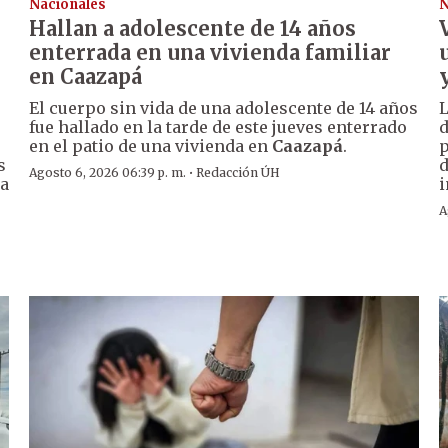
Nacionales
N
Hallan a adolescente de 14 años
enterrada en una vivienda familiar
en Caazapá
El cuerpo sin vida de una adolescente de 14 años
fue hallado en la tarde de este jueves enterrado
d
en el patio de una vivienda en
Caazapá
.
p
s
d
·
Agosto 6, 2026 06:39 p. m.
Redacción ÚH
la
i
A