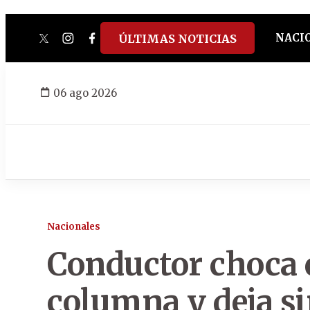
NACI
ÚLTIMAS NOTICIAS
twitter
instagram
facebook
tiktok
youtube
spotify
06 ago 2026
Nacionales
Conductor choca 
columna y deja si