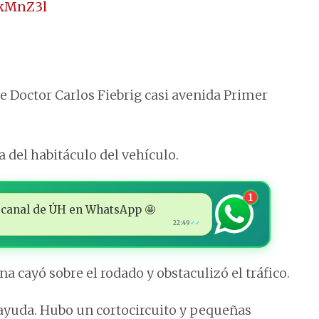
5kMnZ3l
lle Doctor Carlos Fiebrig casi avenida Primer
a del habitáculo del vehículo.
1
 al canal de ÚH en WhatsApp 🤩
22:49
✓✓
a cayó sobre el rodado y obstaculizó el tráfico.
 ayuda. Hubo un cortocircuito y pequeñas