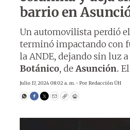
barrio en Asunci
Un automovilista perdió el
terminó impactando con f
la ANDE, dejando sin luz a 
Botánico
, de
Asunción
. E
Julio 17, 2024 08:02 a. m. •
Por
Redacción ÚH
WhatsApp
Facebook
Twitter
Email
Copy
Print