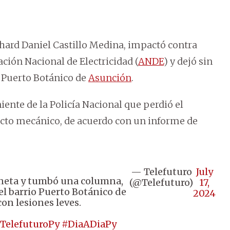
hard Daniel Castillo Medina, impactó contra
ión Nacional de Electricidad (
ANDE
) y dejó sin
io Puerto Botánico de
Asunción
.
iente de la Policía Nacional que perdió el
ecto mecánico, de acuerdo con un informe de
— Telefuturo
July
oneta y tumbó una columna,
(@Telefuturo)
17,
el barrio Puerto Botánico de
2024
on lesiones leves.
TelefuturoPy
#DiaADiaPy