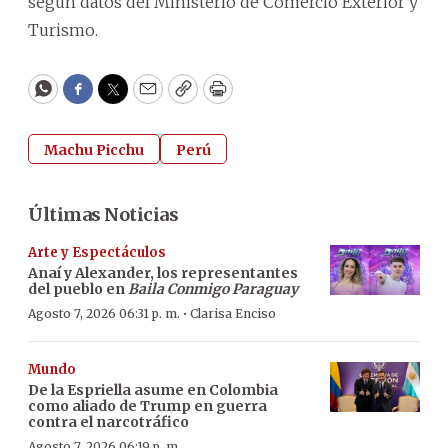
según datos del Ministerio de Comercio Exterior y
Turismo.
WhatsApp
Facebook
Twitter
Email
Copy
Print
Machu Picchu
Perú
Últimas Noticias
Arte y Espectáculos
Anaí y Alexander, los representantes
del pueblo en
Baila Conmigo Paraguay
·
Agosto 7, 2026 06:31 p. m.
Clarisa Enciso
Mundo
De la Espriella asume en Colombia
como aliado de Trump en guerra
contra el narcotráfico
Agosto 7, 2026 06:19 p. m.