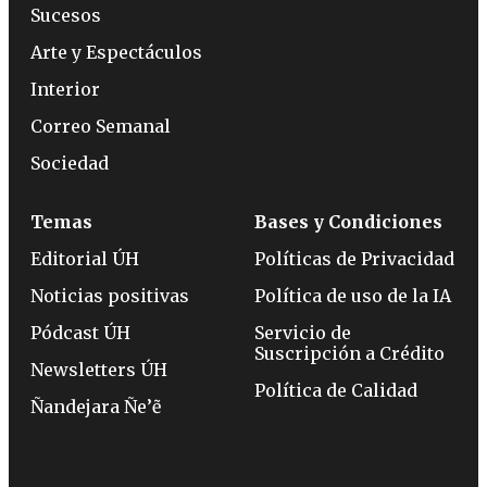
Sucesos
Arte y Espectáculos
Interior
Correo Semanal
Sociedad
Temas
Bases y Condiciones
Editorial ÚH
Políticas de Privacidad
Noticias positivas
Política de uso de la IA
Pódcast ÚH
Servicio de
Suscripción a Crédito
Newsletters ÚH
Política de Calidad
Ñandejara Ñe’ẽ