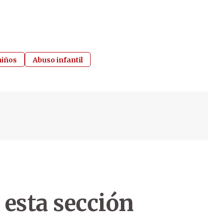
niños
Abuso infantil
 esta sección