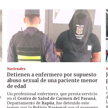
Nacionales
N
Detienen a enfermero por supuesto
abuso sexual de una paciente menor
de edad
U
c
Un profesional enfermero, que presta servicio
e
d
en el
Centro de Salud de Carmen del Paraná
,
l
Departamento de
Itapúa
, fue detenido este
m
jueves por la
Policía Nacional
por el supuesto