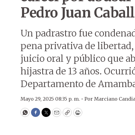
Pedro Juan Caball
Un padrastro fue condenado
pena privativa de libertad
juicio oral y público que 
hijastra de 13 años. Ocurri
Departamento de Amamba
Mayo 29, 2025 08:35 p. m. •
Por
Marciano Candi
WhatsApp
Facebook
Twitter
Email
Copy
Print