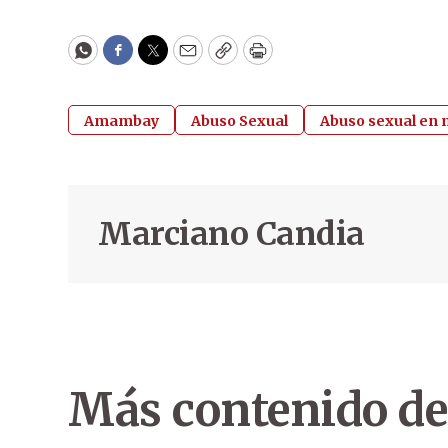
WhatsApp
Facebook
Twitter
Email
Copy
Print
Amambay
Abuso Sexual
Abuso sexual en 
Marciano Candia
Más contenido de