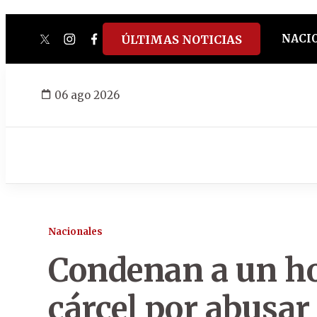
NACI
ÚLTIMAS NOTICIAS
twitter
instagram
facebook
tiktok
youtube
spotify
06 ago 2026
Nacionales
Condenan a un ho
cárcel por abusar 