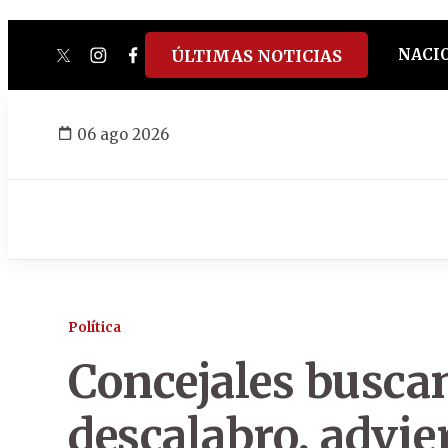
NACI
ÚLTIMAS NOTICIAS
twitter
instagram
facebook
tiktok
youtube
spotify
06 ago 2026
Política
Concejales buscan
descalabro, advie