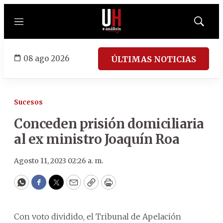
Menú
Mostrar
búsqued
08 ago 2026
ÚLTIMAS NOTICIAS
Sucesos
Conceden prisión domiciliaria
al ex ministro Joaquín Roa
Agosto 11, 2023 02:26 a. m.
WhatsApp
Facebook
Twitter
Email
Copy
Print
Con voto dividido, el Tribunal de Apelación