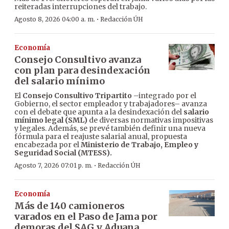
reiteradas interrupciones del trabajo.
·
Agosto 8, 2026 04:00 a. m.
Redacción ÚH
Economía
Consejo Consultivo avanza
con plan para desindexación
del salario mínimo
El
Consejo Consultivo Tripartito
–integrado por el
Gobierno, el sector empleador y trabajadores– avanza
con el debate que apunta a la desindexación del
salario
mínimo legal (SML)
de diversas normativas impositivas
y legales. Además, se prevé también definir una nueva
fórmula para el reajuste salarial anual, propuesta
encabezada por el
Ministerio de Trabajo, Empleo y
Seguridad Social (MTESS).
·
Agosto 7, 2026 07:01 p. m.
Redacción ÚH
Economía
Más de 140 camioneros
varados en el Paso de Jama por
demoras del SAG y Aduana