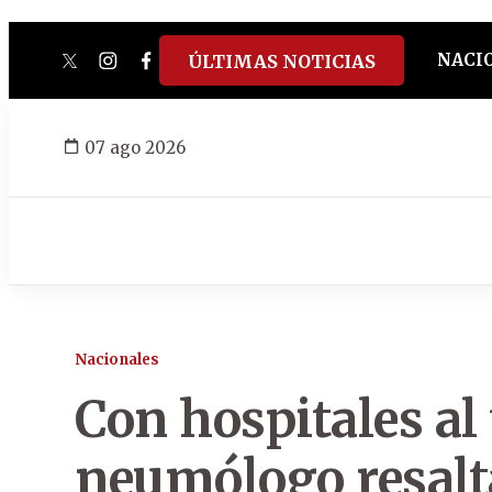
NACI
ÚLTIMAS NOTICIAS
twitter
instagram
facebook
tiktok
youtube
spotify
07 ago 2026
Nacionales
Con hospitales al
neumólogo resalt