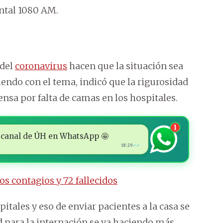
ntal 1080 AM.
 del
coronavirus
hacen que la situación sea
iendo con el tema, indicó que la rigurosidad
ensa por falta de camas en los hospitales.
1
 al canal de ÚH en WhatsApp 🤩
18:29
✓✓
s contagios y 72 fallecidos
itales y eso de enviar pacientes a la casa se
d para la internación se va haciendo más