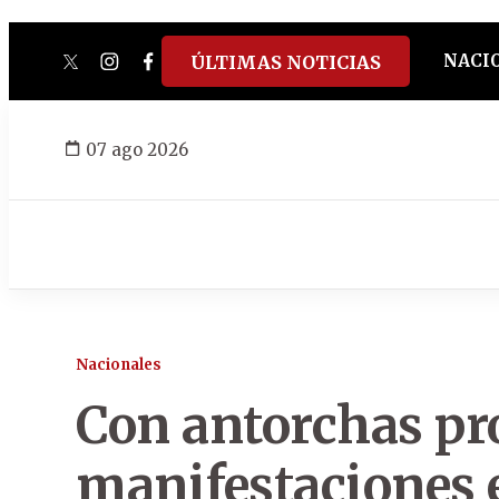
NACI
ÚLTIMAS NOTICIAS
twitter
instagram
facebook
tiktok
youtube
spotify
07 ago 2026
Nacionales
Con antorchas pr
manifestaciones 