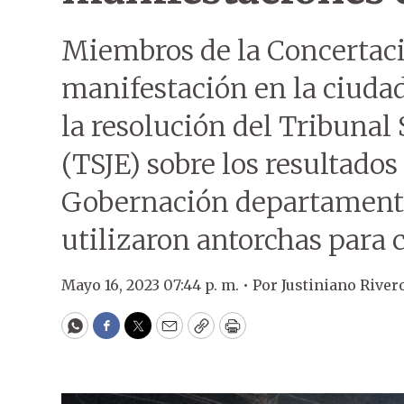
Miembros de la Concertac
manifestación en la ciuda
la resolución del Tribunal 
(TSJE) sobre los resultados
Gobernación departamenta
utilizaron antorchas para c
Mayo 16, 2023 07:44 p. m. •
Por
Justiniano River
WhatsApp
Facebook
Twitter
Email
Copy
Print