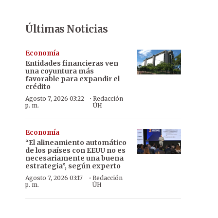
Últimas Noticias
Economía
Entidades financieras ven
una coyuntura más
favorable para expandir el
crédito
·
Agosto 7, 2026 03:22
Redacción
p. m.
ÚH
Economía
“El alineamiento automático
de los países con EEUU no es
necesariamente una buena
estrategia”, según experto
·
Agosto 7, 2026 03:17
Redacción
p. m.
ÚH