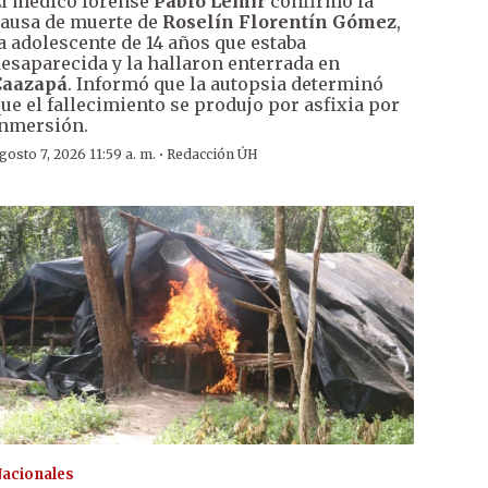
l médico forense
Pablo Lemir
confirmó la
ausa de muerte de
Roselín Florentín Gómez
,
a adolescente de 14 años que estaba
esaparecida y la hallaron enterrada en
Caazapá
. Informó que la autopsia determinó
ue el fallecimiento se produjo por asfixia por
nmersión.
·
gosto 7, 2026 11:59 a. m.
Redacción ÚH
acionales