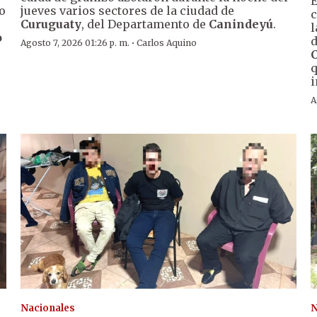
E
o
jueves varios sectores de la ciudad de
c
Curuguaty
, del Departamento de
Canindeyú
.
l
o
d
·
Agosto 7, 2026 01:26 p. m.
Carlos Aquino
q
i
A
Nacionales
N