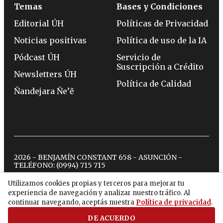
Temas
Bases y Condiciones
Editorial ÚH
Políticas de Privacidad
Noticias positivas
Política de uso de la IA
Pódcast ÚH
Servicio de
Suscripción a Crédito
Newsletters ÚH
Política de Calidad
Ñandejara Ñe’ẽ
2026 - BENJAMÍN CONSTANT 658 - ASUNCIÓN -
TELÉFONO:
(0994) 715 715
Utilizamos cookies propias y terceros para mejorar tu
experiencia de navegación y analizar nuestro tráfico. Al
twitter
instagram
facebook
tiktok
youtube
spotify
continuar navegando, aceptás nuestra
Política de privacidad
.
DE ACUERDO