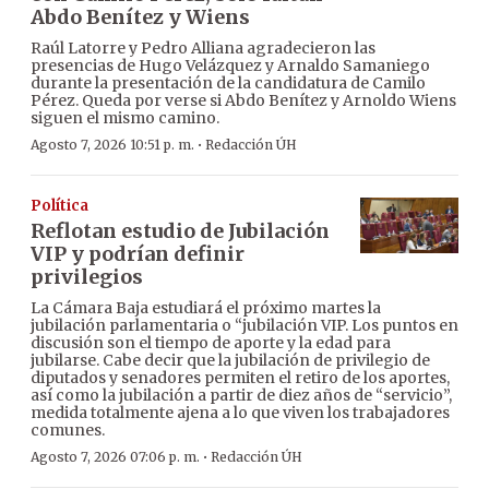
Abdo Benítez y Wiens
Raúl Latorre y Pedro Alliana agradecieron las
presencias de Hugo Velázquez y Arnaldo Samaniego
durante la presentación de la candidatura de Camilo
Pérez. Queda por verse si Abdo Benítez y Arnoldo Wiens
siguen el mismo camino.
·
Agosto 7, 2026 10:51 p. m.
Redacción ÚH
Política
Reflotan estudio de Jubilación
VIP y podrían definir
privilegios
La Cámara Baja estudiará el próximo martes la
jubilación parlamentaria o “jubilación VIP. Los puntos en
discusión son el tiempo de aporte y la edad para
jubilarse. Cabe decir que la jubilación de privilegio de
diputados y senadores permiten el retiro de los aportes,
así como la jubilación a partir de diez años de “servicio”,
medida totalmente ajena a lo que viven los trabajadores
comunes.
·
Agosto 7, 2026 07:06 p. m.
Redacción ÚH