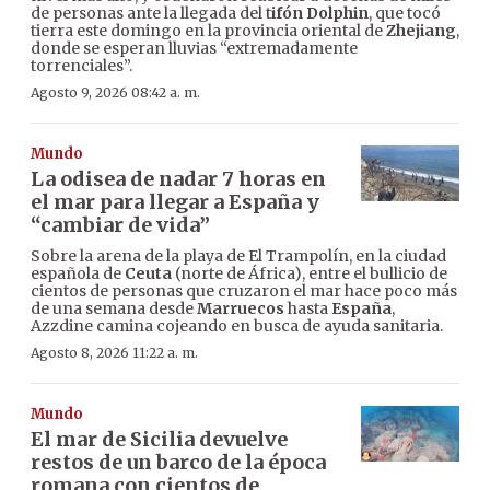
de personas ante la llegada del t
ifón Dolphin
, que tocó
tierra este domingo en la provincia oriental de
Zhejiang
,
donde se esperan lluvias “extremadamente
torrenciales”.
Agosto 9, 2026 08:42 a. m.
Mundo
La odisea de nadar 7 horas en
el mar para llegar a España y
“cambiar de vida”
Sobre la arena de la playa de El Trampolín, en la ciudad
española de
Ceuta
(norte de África), entre el bullicio de
cientos de personas que cruzaron el mar hace poco más
de una semana desde
Marruecos
hasta
España
,
Azzdine camina cojeando en busca de ayuda sanitaria.
Agosto 8, 2026 11:22 a. m.
Mundo
El mar de Sicilia devuelve
restos de un barco de la época
romana con cientos de