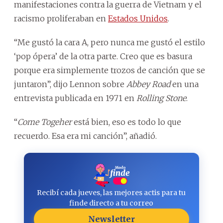
manifestaciones contra la guerra de Vietnam y el
racismo proliferaban en
Estados Unidos
.
“Me gustó la cara A, pero nunca me gustó el estilo
‘pop ópera’ de la otra parte. Creo que es basura
porque era simplemente trozos de canción que se
juntaron”, dijo Lennon sobre
Abbey Road
en una
entrevista publicada en 1971 en
Rolling Stone
.
“
Come Togeher
está bien, eso es todo lo que
recuerdo. Esa era mi canción”, añadió.
Recibí cada jueves, las mejores actis para tu
finde directo a tu correo
Newsletter