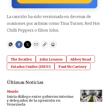
La canción ha sido versionada en decenas de
ocasiones por artistas como Tina Turner, Red Hot
Chilli Peppers o Elton John.
WhatsApp
Facebook
Twitter
Email
Copy
Print
The Beatles
John Lennon
Abbey Road
Estados Unidos (EEUU)
Paul McCartney
Últimas Noticias
Mundo
Inicia diálogo entre gobierno interino
y delegados de la oposición en
Venezuela