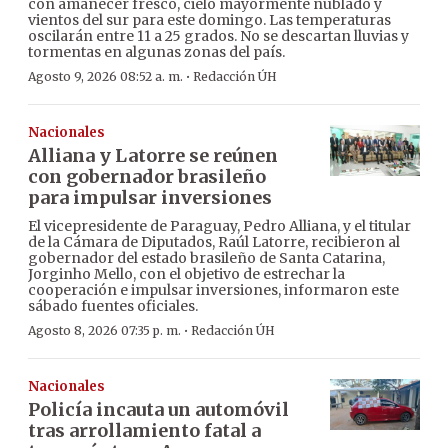
con amanecer fresco, cielo mayormente nublado y
vientos del sur para este domingo. Las temperaturas
oscilarán entre 11 a 25 grados. No se descartan lluvias y
tormentas en algunas zonas del país.
·
Agosto 9, 2026 08:52 a. m.
Redacción ÚH
Nacionales
Alliana y Latorre se reúnen
con gobernador brasileño
para impulsar inversiones
El vicepresidente de Paraguay, Pedro Alliana, y el titular
de la Cámara de Diputados, Raúl Latorre, recibieron al
gobernador del estado brasileño de Santa Catarina,
Jorginho Mello, con el objetivo de estrechar la
cooperación e impulsar inversiones, informaron este
sábado fuentes oficiales.
·
Agosto 8, 2026 07:35 p. m.
Redacción ÚH
Nacionales
Policía incauta un automóvil
tras arrollamiento fatal a