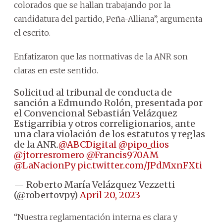
colorados que se hallan trabajando por la
candidatura del partido, Peña-Alliana”, argumenta
el escrito.
Enfatizaron que las normativas de la ANR son
claras en este sentido.
Solicitud al tribunal de conducta de
sanción a Edmundo Rolón, presentada por
el Convencional Sebastián Velázquez
Estigarribia y otros correligionarios, ante
una clara violación de los estatutos y reglas
de la ANR.
@ABCDigital
@pipo_dios
@jtorresromero
@Francis970AM
@LaNacionPy
pic.twitter.com/JPdMxnFXti
— Roberto María Velázquez Vezzetti
(@robertovpy)
April 20, 2023
“Nuestra reglamentación interna es clara y