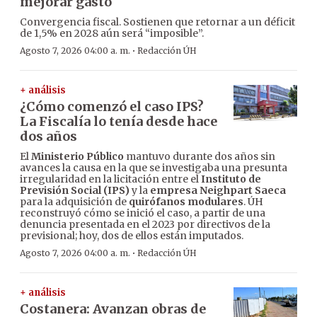
mejorar gasto
Convergencia fiscal. Sostienen que retornar a un déficit
de 1,5% en 2028 aún será “imposible”.
·
Agosto 7, 2026 04:00 a. m.
Redacción ÚH
+ análisis
¿Cómo comenzó el caso IPS?
La Fiscalía lo tenía desde hace
dos años
El
Ministerio Público
mantuvo durante dos años sin
avances la causa en la que se investigaba una presunta
irregularidad en la licitación entre el
Instituto de
Previsión Social (IPS)
y la
empresa Neighpart Saeca
para la adquisición de
quirófanos modulares
. ÚH
reconstruyó cómo se inició el caso, a partir de una
denuncia presentada en el 2023 por directivos de la
previsional; hoy, dos de ellos están imputados.
·
Agosto 7, 2026 04:00 a. m.
Redacción ÚH
+ análisis
Costanera: Avanzan obras de