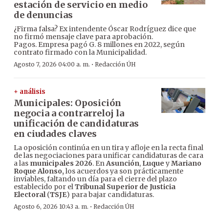
estación de servicio en medio
de denuncias
¿Firma falsa? Ex intendente Óscar Rodríguez dice que
no firmó mensaje clave para aprobación.
Pagos. Empresa pagó G. 8 millones en 2022, según
contrato firmado con la Municipalidad.
·
Agosto 7, 2026 04:00 a. m.
Redacción ÚH
+ análisis
Municipales: Oposición
negocia a contrarreloj la
unificación de candidaturas
en ciudades claves
La oposición continúa en un tira y afloje en la recta final
de las negociaciones para unificar candidaturas de cara
a las
municipales 2026
. En
Asunción
,
Luque
y
Mariano
Roque Alonso,
los acuerdos ya son prácticamente
inviables, faltando un día para el cierre del plazo
establecido por el
Tribunal Superior de Justicia
Electoral
(
TSJE
) para bajar candidaturas.
·
Agosto 6, 2026 10:43 a. m.
Redacción ÚH