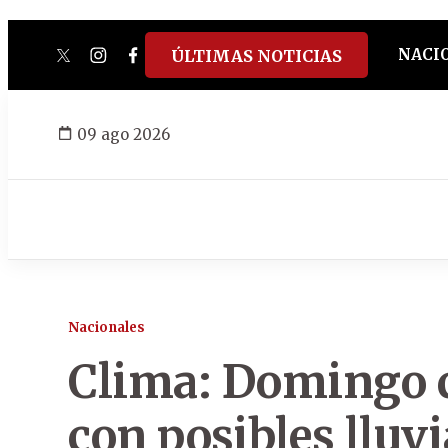
NACI
ÚLTIMAS NOTICIAS
twitter
instagram
facebook
tiktok
youtube
spotify
09 ago 2026
Nacionales
Clima: Domingo c
con posibles lluvi