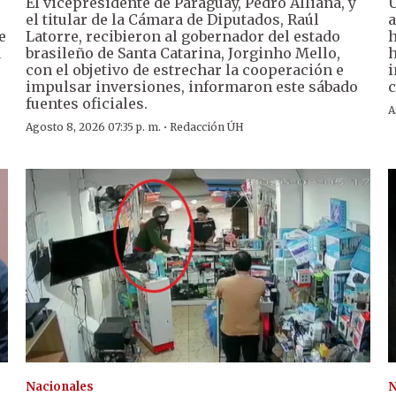
El vicepresidente de Paraguay, Pedro Alliana, y
U
el titular de la Cámara de Diputados, Raúl
a
e
Latorre, recibieron al gobernador del estado
h
a
brasileño de Santa Catarina, Jorginho Mello,
h
con el objetivo de estrechar la cooperación e
i
impulsar inversiones, informaron este sábado
c
fuentes oficiales.
A
·
Agosto 8, 2026 07:35 p. m.
Redacción ÚH
Nacionales
N