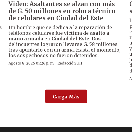
Video: Asaltantes se alzan con más
de G. 50 millones en robo a técnico
de celulares en Ciudad del Este
L
p
s
Un hombre que se dedica a la reparación de
c
teléfonos celulares fue víctima de
asalto a
r
mano armada
en
Ciudad del Este
. Dos
a
delincuentes lograron llevarse G. 58 millones
y
tras apuntarlo con un arma. Hasta el momento,
u
los sospechosos no fueron detenidos.
j
·
Agosto 8, 2026 05:26 p. m.
Redacción ÚH
d
d
A
Carga Más