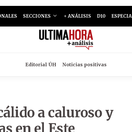
ONALES
SECCIONES
+ ANÁLISIS
D10
ESPECIA
Editorial ÚH
Noticias positivas
álido a caluroso y
as en el Este