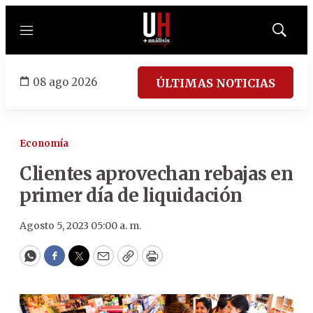
Menú
Mostrar
búsqued
08 ago 2026
ÚLTIMAS NOTICIAS
Economía
Clientes aprovechan rebajas en
primer día de liquidación
Agosto 5, 2023 05:00 a. m.
WhatsApp
Facebook
Twitter
Email
Copy
Print