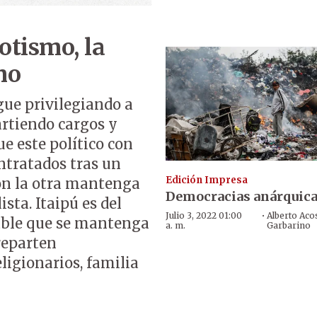
potismo, la
mo
igue privilegiando a
partiendo cargos y
ue este político con
ntratados tras un
Edición Impresa
con la otra mantenga
Democracias anárquic
sta. Itaipú es del
·
Julio 3, 2022 01:00
Alberto Aco
able que se mantenga
a. m.
Garbarino
reparten
ligionarios, familia