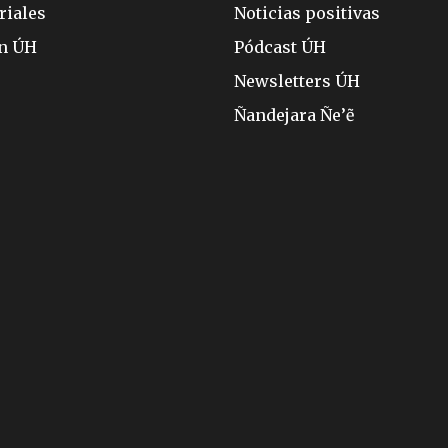
riales
Noticias positivas
ón ÚH
Pódcast ÚH
Newsletters ÚH
Ñandejara Ñe’ẽ