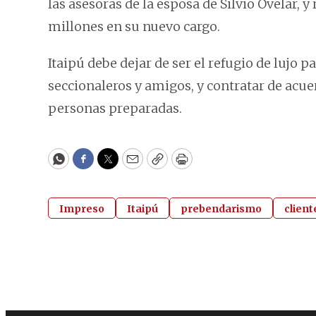
las asesoras de la esposa de Silvio Ovelar, y
millones en su nuevo cargo.
Itaipú debe dejar de ser el refugio de lujo p
seccionaleros y amigos, y contratar de acue
personas preparadas.
WhatsApp
Facebook
Twitter
Email
Copy
Print
Impreso
Itaipú
prebendarismo
client