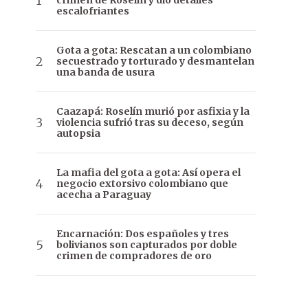
crimen de Roselín y dio detalles
escalofriantes
Gota a gota: Rescatan a un colombiano
secuestrado y torturado y desmantelan
una banda de usura
Caazapá: Roselín murió por asfixia y la
violencia sufrió tras su deceso, según
autopsia
La mafia del gota a gota: Así opera el
negocio extorsivo colombiano que
acecha a Paraguay
Encarnación: Dos españoles y tres
bolivianos son capturados por doble
crimen de compradores de oro