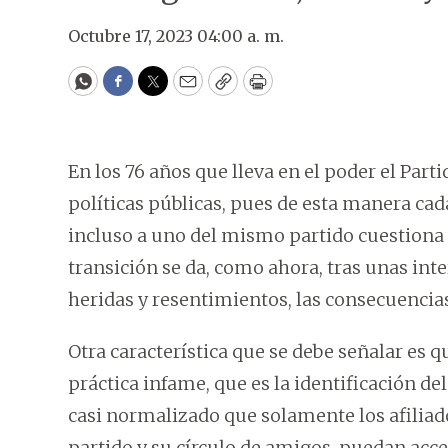
Octubre 17, 2023 04:00 a. m.
WhatsApp
Facebook
Twitter
Email
Copy
Print
En los 76 años que lleva en el poder el Part
políticas públicas, pues de esta manera c
incluso a uno del mismo partido cuestiona y
transición se da, como ahora, tras unas int
heridas y resentimientos, las consecuencias
Otra característica que se debe señalar es 
práctica infame, que es la identificación de
casi normalizado que solamente los afiliados
partido y su círculo de amigos, puedan acce