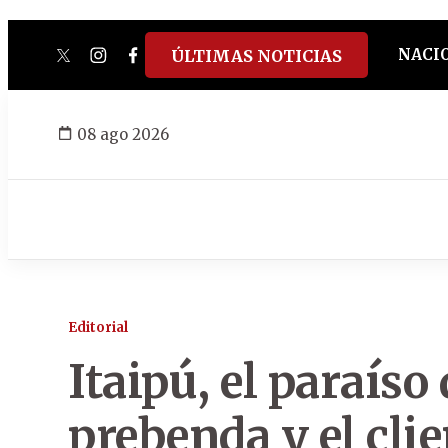
NACI
ÚLTIMAS NOTICIAS
twitter
instagram
facebook
tiktok
youtube
spotify
08 ago 2026
Editorial
Itaipú, el paraíso
prebenda y el cli