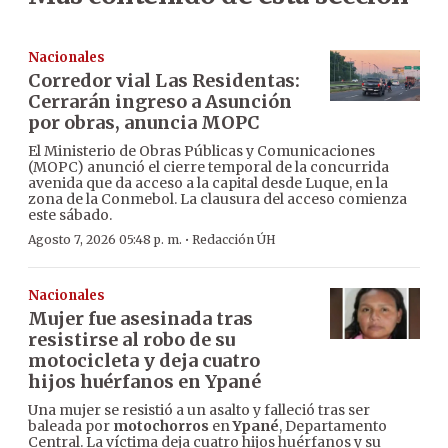
Nacionales
Corredor vial Las Residentas:
Cerrarán ingreso a Asunción
por obras, anuncia MOPC
El Ministerio de Obras Públicas y Comunicaciones
(MOPC) anunció el cierre temporal de la concurrida
avenida que da acceso a la capital desde Luque, en la
zona de la Conmebol. La clausura del acceso comienza
este sábado.
·
Agosto 7, 2026 05:48 p. m.
Redacción ÚH
Nacionales
Mujer fue asesinada tras
resistirse al robo de su
motocicleta y deja cuatro
hijos huérfanos en Ypané
Una mujer se resistió a un asalto y falleció tras ser
baleada por
motochorros
en
Ypané
, Departamento
Central. La víctima deja cuatro hijos huérfanos y su