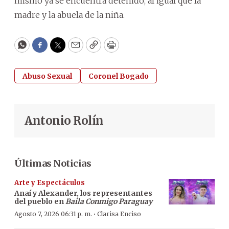
mismo ya se encuentra detenido, al igual que la
madre y la abuela de la niña.
WhatsApp
Facebook
Twitter
Email
Copy
Print
Abuso Sexual
Coronel Bogado
Antonio Rolín
Últimas Noticias
Arte y Espectáculos
Anaí y Alexander, los representantes
del pueblo en
Baila Conmigo Paraguay
·
Agosto 7, 2026 06:31 p. m.
Clarisa Enciso