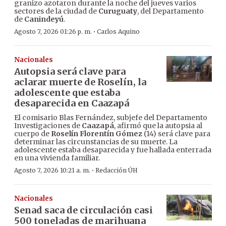
granizo azotaron durante la noche del jueves varios
sectores de la ciudad de
Curuguaty
, del Departamento
de
Canindeyú
.
·
Agosto 7, 2026 01:26 p. m.
Carlos Aquino
Nacionales
Autopsia será clave para
aclarar muerte de Roselín, la
adolescente que estaba
desaparecida en Caazapá
El comisario Blas Fernández, subjefe del Departamento
Investigaciones de
Caazapá
, afirmó que la autopsia al
cuerpo de
Roselín Florentín Gómez
(14) será clave para
determinar las circunstancias de su muerte. La
adolescente estaba desaparecida y fue hallada enterrada
en una vivienda familiar.
·
Agosto 7, 2026 10:21 a. m.
Redacción ÚH
Nacionales
Senad saca de circulación casi
500 toneladas de marihuana