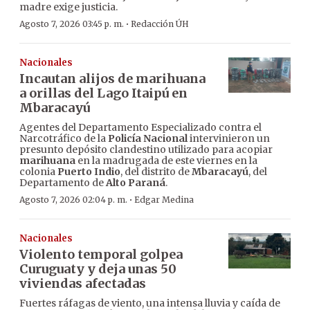
madre exige justicia.
·
Agosto 7, 2026 03:45 p. m.
Redacción ÚH
Nacionales
Incautan alijos de marihuana
a orillas del Lago Itaipú en
Mbaracayú
Agentes del Departamento Especializado contra el
Narcotráfico de la
Policía Nacional
intervinieron un
presunto depósito clandestino utilizado para acopiar
marihuana
en la madrugada de este viernes en la
colonia
Puerto Indio
, del distrito de
Mbaracayú
, del
Departamento de
Alto Paraná
.
·
Agosto 7, 2026 02:04 p. m.
Edgar Medina
Nacionales
Violento temporal golpea
Curuguaty y deja unas 50
viviendas afectadas
Fuertes ráfagas de viento, una intensa lluvia y caída de