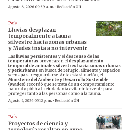
·
Agosto 6, 2026 09:59 a. m.
Redacción ÚH
País
Lluvias desplazan
temporalmente a fauna
silvestre hacia zonas urbanas
y Mades insta a no intervenir
Las
lluvias persistentes
y el
descenso de las
temperaturas
provocaron el
desplazamiento
temporal de animales silvestres hacia zonas urbanas
y periurbanas
en busca de refugio, alimento y espacios
secos para resguardarse. Ante esta situación, el
Ministerio del Ambiente y Desarrollo Sostenible
(Mades)
recordó que se trata de un comportamiento
natural y pidió a la ciudadanía evitar intervenir para
proteger tanto a las personas como a la fauna.
·
Agosto 5, 2026 05:12 p. m.
Redacción ÚH
País
Proyectos de ciencia y
tecnología resaltan en expo