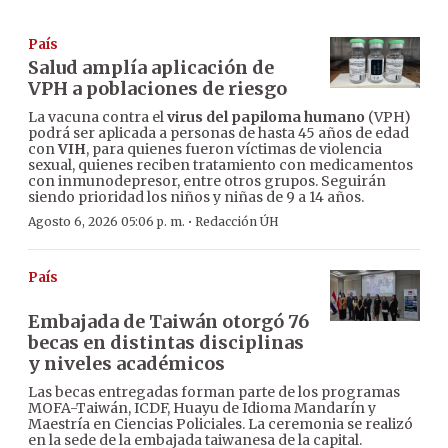
País
Salud amplía aplicación de
VPH a poblaciones de riesgo
La vacuna contra el
virus del papiloma humano
(VPH)
podrá ser aplicada a personas de hasta 45 años de edad
con
VIH
, para quienes fueron víctimas de violencia
sexual, quienes reciben tratamiento con medicamentos
con inmunodepresor, entre otros grupos. Seguirán
siendo prioridad los niños y niñas de 9 a 14 años.
·
Agosto 6, 2026 05:06 p. m.
Redacción ÚH
País
Embajada de Taiwán otorgó 76
becas en distintas disciplinas
y niveles académicos
Las becas entregadas forman parte de los programas
MOFA-Taiwán, ICDF, Huayu de Idioma Mandarín y
Maestría en Ciencias Policiales. La ceremonia se realizó
en la sede de la embajada taiwanesa de la capital.