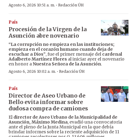
·
Agosto 6, 2026 10:51 a. m.
Redacción ÚH
País
Procesión de la Virgen de la
Asunción abre novenario
“La corrupción no empieza en las instituciones;
empieza en el corazón humano cuando deja de
escuchar a Dios”
, fue el primer mensaje del
cardenal
Adalberto Martínez Flores
al iniciar ayer el novenario
en honor a
Nuestra Señora de la Asunción
.
·
Agosto 6, 2026 10:02 a. m.
Redacción ÚH
País
Director de Aseo Urbano de
Bello evita informar sobre
dudosa compra de camiones
El
director de Aseo Urbano de la Municipalidad de
Asunción, Máximo Medina
, evadió una convocatoria
ante el pleno de la Junta Municipal en la que debía
brindar informes sobre la reciente adquisición de 11
camiones recolectores por G. 13.606 millones.