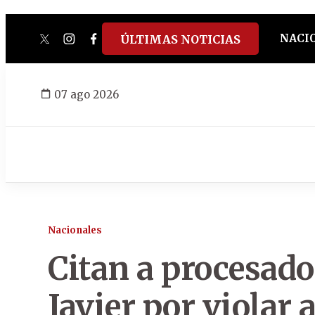
NACI
ÚLTIMAS NOTICIAS
twitter
instagram
facebook
tiktok
youtube
spotify
07 ago 2026
Nacionales
Citan a procesad
Javier por violar 