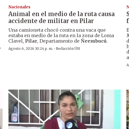
Nacionales
N
Animal en el medio de la ruta causa
accidente de militar en Pilar
Una camioneta chocó contra una vaca que
E
estaba en medio de la ruta en la zona de Loma
Clavel,
Pilar
, Departamento de
Ñeembucú
.
d
,
h
·
Agosto 6, 2026 10:24 p. m.
Redacción ÚH
d
a
A