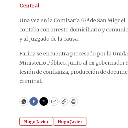
Central
Una vez en la Comisaría 53ª de San Miguel,
contaba con arresto domiciliario y comunica
y al juzgado de la causa.
Fariña se encuentra procesado por la Unida
Ministerio Público, junto al ex gobernador
lesión de confianza, producción de documen
criminal.
WhatsApp
Facebook
Twitter
Email
Copy
Print
Hugo Javier
Hugo Javier