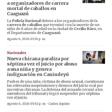
a organizadores de carrera
mortal de caballos en
Caaguazú
La
Policía Nacional
detuvo a los organizadores de la
carrera de caballos
que terminó con la muerte de un
niño de 8 años de edad en la ciudad de
Cecilio Báez
, en
el Departamento de
Caaguazú
.
Agosto 6, 2026 05:36 p. m.
Nacionales
Nueva chicana paraliza por
séptima vez el juicio por abuso
a una niña y genera
indignación en Canindeyú
Padres de una niña, víctima de abuso sexual, cuestionan
las reiteradas suspensiones y demora del juicio oral por
sucesivas chicanas. La defensa del acusado recusó a los
miembros del tribunal y logró suspender por séptima
vez el juicio.
·
Agosto 6, 2026 05:02 p. m.
Carlos Aquino