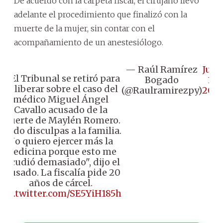
De acuerdo con la carpeta fiscal, el cirujano llevó
adelante el procedimiento que finalizó con la
muerte de la mujer, sin contar con el
acompañamiento de un anestesiólogo.
— Raúl Ramírez
June
🔹️El Tribunal se retiró para
Bogado
15,
deliberar sobre el caso del
(@Raulramirezpy)
202
médico Miguel Ángel
Cavallo acusado de la
muerte de Maylén Romero.
"Pido disculpas a la familia.
No quiero ejercer más la
medicina porque esto me
sacudió demasiado", dijo el
acusado. La fiscalía pide 20
años de cárcel.
pic.twitter.com/SE5YiH185h