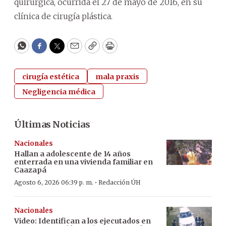
quirúrgica, ocurrida el 27 de mayo de 2016, en su
clínica de cirugía plástica.
WhatsApp
Facebook
Twitter
Email
Copy
Print
cirugía estética
mala praxis
Negligencia médica
Últimas Noticias
Nacionales
Hallan a adolescente de 14 años
enterrada en una vivienda familiar en
Caazapá
·
Agosto 6, 2026 06:39 p. m.
Redacción ÚH
Nacionales
Video: Identifican a los ejecutados en