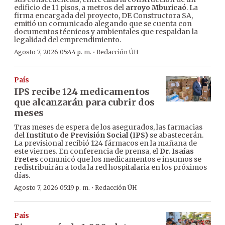
edificio de 11 pisos, a metros del
arroyo Mburicaó
. La
firma encargada del proyecto, DE Constructora SA,
emitió un comunicado alegando que se cuenta con
documentos técnicos y ambientales que respaldan la
legalidad del emprendimiento.
·
Agosto 7, 2026 05:44 p. m.
Redacción ÚH
País
IPS recibe 124 medicamentos
que alcanzarán para cubrir dos
meses
Tras meses de espera de los asegurados, las farmacias
del
Instituto de Previsión Social (IPS)
se abastecerán.
La previsional recibió 124 fármacos en la mañana de
este viernes. En conferencia de prensa, el
Dr. Isaías
Fretes
comunicó que los medicamentos e insumos se
redistribuirán a toda la red hospitalaria en los próximos
días.
·
Agosto 7, 2026 05:19 p. m.
Redacción ÚH
País