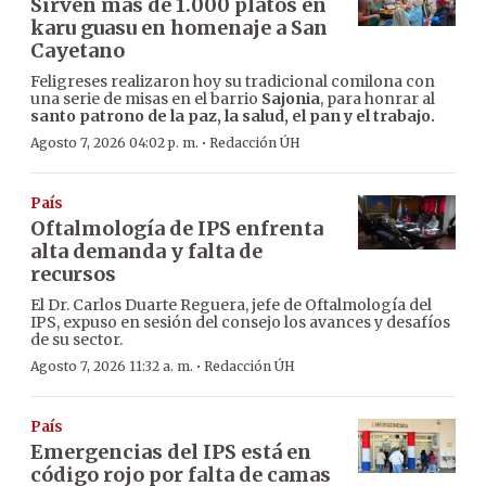
Sirven más de 1.000 platos en
karu guasu en homenaje a San
Cayetano
Feligreses realizaron hoy su tradicional comilona con
una serie de misas en el barrio
Sajonia
, para honrar al
santo patrono de la paz, la salud, el pan y el trabajo.
·
Agosto 7, 2026 04:02 p. m.
Redacción ÚH
País
Oftalmología de IPS enfrenta
alta demanda y falta de
recursos
El Dr. Carlos Duarte Reguera, jefe de Oftalmología del
IPS, expuso en sesión del consejo los avances y desafíos
de su sector.
·
Agosto 7, 2026 11:32 a. m.
Redacción ÚH
País
Emergencias del IPS está en
código rojo por falta de camas