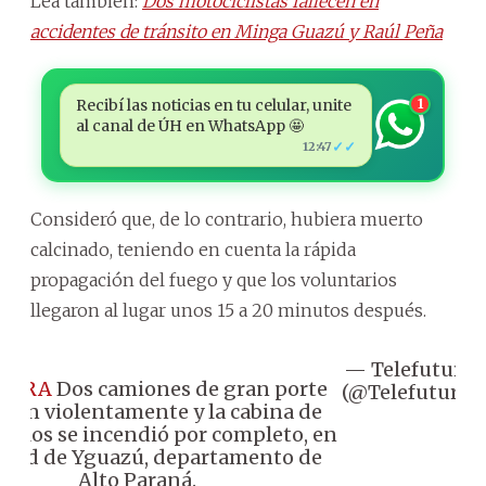
Lea también:
Dos motociclistas fallecen en
accidentes de tránsito en Minga Guazú y Raúl Peña
Recibí las noticias en tu celular, unite
1
al canal de ÚH en WhatsApp 🤩
✓✓
12:47
Consideró que, de lo contrario, hubiera muerto
calcinado, teniendo en cuenta la rápida
propagación del fuego y que los voluntarios
llegaron al lugar unos 15 a 20 minutos después.
— Telefuturo
HORA
Dos camiones de gran porte
(@Telefuturo)
1
aron violentamente y la cabina de
 ellos se incendió por completo, en
iudad de Yguazú, departamento de
Alto Paraná.