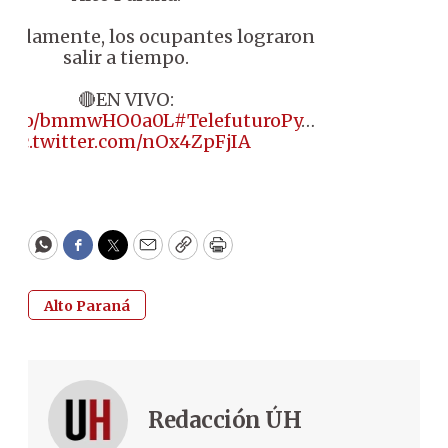
nadamente, los ocupantes lograron
salir a tiempo.
🔴EN VIVO:
//t.co/bmmwHO0a0L
#TelefuturoPy
…
pic.twitter.com/nOx4ZpFjIA
WhatsApp
Facebook
Twitter
Email
Copy
Print
Alto Paraná
Redacción ÚH