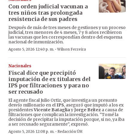
Con orden judicial vacunan a
tres niños tras prolongada
resistencia de sus padres
Después de más de tres meses de gestiones y un proceso
judicial, tres menores de 4 meses, 7 y 8 años recibieron
las vacunas que les correspondían dentro del esquema
nacional de inmunización.
·
Agosto 5, 2026 12:40 p. m.
Wilson Ferreira
Nacionales
Fiscal dice que precipitó
imputación de ex titulares del
IPS por filtraciones y para no
ser recusado
El agente fiscal Julio Ortiz, que investiga un presunto
desvío millonario en el
IPS
, aseguró que imputó a los ex
presidentes
Vicente Bataglia
y
Jorge Brítez
a causa de
filtraciones que complican la investigación. “Tomé la
decisión de precipitar la imputación porque, si no, ya iba
a ser recusado seguramente”, expresó.
·
Agosto 5, 2026 12:08 p. m.
Redacción ÚH