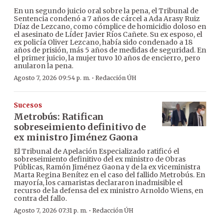
En un segundo juicio oral sobre la pena, el Tribunal de
Sentencia condenó a 7 años de cárcel a Ada Arasy Ruiz
Díaz de Lezcano, como cómplice de homicidio doloso en
el asesinato de Líder Javier Ríos Cañete. Su ex esposo, el
ex policía Oliver Lezcano, había sido condenado a 18
años de prisión, más 5 años de medidas de seguridad. En
el primer juicio, la mujer tuvo 10 años de encierro, pero
anularon la pena.
·
Agosto 7, 2026 09:54 p. m.
Redacción ÚH
Sucesos
Metrobús: Ratifican
sobreseimiento definitivo de
ex ministro Jiménez Gaona
El Tribunal de Apelación Especializado ratificó el
sobreseimiento definitivo del ex ministro de Obras
Públicas, Ramón Jiménez Gaona y de la ex viceministra
Marta Regina Benítez en el caso del fallido Metrobús. En
mayoría, los camaristas declararon inadmisible el
recurso de la defensa del ex ministro Arnoldo Wiens, en
contra del fallo.
·
Agosto 7, 2026 07:31 p. m.
Redacción ÚH