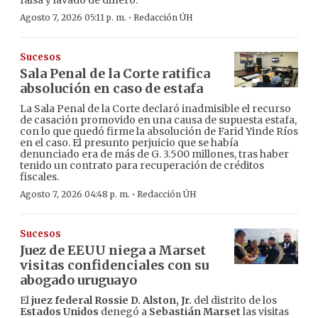
·
Agosto 7, 2026 05:11 p. m.
Redacción ÚH
Sucesos
Sala Penal de la Corte ratifica
absolución en caso de estafa
La Sala Penal de la Corte declaró inadmisible el recurso
de casación promovido en una causa de supuesta estafa,
con lo que quedó firme la absolución de Farid Yinde Ríos
en el caso. El presunto perjuicio que se había
denunciado era de más de G. 3.500 millones, tras haber
tenido un contrato para recuperación de créditos
fiscales.
·
Agosto 7, 2026 04:48 p. m.
Redacción ÚH
Sucesos
Juez de EEUU niega a Marset
visitas confidenciales con su
abogado uruguayo
El
juez federal Rossie D. Alston, Jr.
del distrito de los
Estados Unidos
denegó a
Sebastián Marset
las visitas