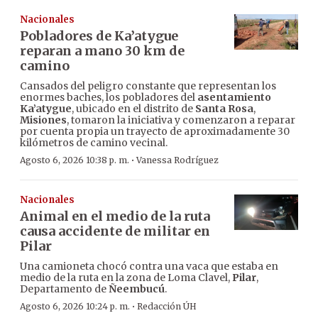
Nacionales
Pobladores de Ka’atygue
reparan a mano 30 km de
camino
Cansados del peligro constante que representan los
enormes baches, los pobladores del
asentamiento
Ka’atygue
, ubicado en el distrito de
Santa Rosa
,
Misiones
, tomaron la iniciativa y comenzaron a reparar
por cuenta propia un trayecto de aproximadamente 30
kilómetros de camino vecinal.
·
Agosto 6, 2026 10:38 p. m.
Vanessa Rodríguez
Nacionales
Animal en el medio de la ruta
causa accidente de militar en
Pilar
Una camioneta chocó contra una vaca que estaba en
medio de la ruta en la zona de Loma Clavel,
Pilar
,
Departamento de
Ñeembucú
.
·
Agosto 6, 2026 10:24 p. m.
Redacción ÚH