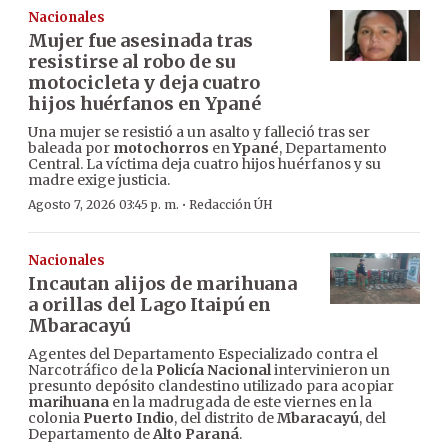
Nacionales
Mujer fue asesinada tras
resistirse al robo de su
motocicleta y deja cuatro
hijos huérfanos en Ypané
Una mujer se resistió a un asalto y falleció tras ser
baleada por
motochorros
en
Ypané
, Departamento
Central. La víctima deja cuatro hijos huérfanos y su
madre exige justicia.
·
Agosto 7, 2026 03:45 p. m.
Redacción ÚH
Nacionales
Incautan alijos de marihuana
a orillas del Lago Itaipú en
Mbaracayú
Agentes del Departamento Especializado contra el
Narcotráfico de la
Policía Nacional
intervinieron un
presunto depósito clandestino utilizado para acopiar
marihuana
en la madrugada de este viernes en la
colonia
Puerto Indio
, del distrito de
Mbaracayú
, del
Departamento de
Alto Paraná
.