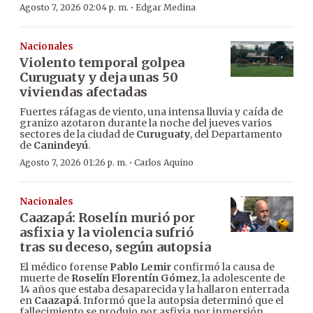
·
Agosto 7, 2026 02:04 p. m.
Edgar Medina
Nacionales
Violento temporal golpea
Curuguaty y deja unas 50
viviendas afectadas
Fuertes ráfagas de viento, una intensa lluvia y caída de
granizo azotaron durante la noche del jueves varios
sectores de la ciudad de
Curuguaty
, del Departamento
de
Canindeyú
.
·
Agosto 7, 2026 01:26 p. m.
Carlos Aquino
Nacionales
Caazapá: Roselín murió por
asfixia y la violencia sufrió
tras su deceso, según autopsia
El médico forense
Pablo Lemir
confirmó la causa de
muerte de
Roselín Florentín Gómez
, la adolescente de
14 años que estaba desaparecida y la hallaron enterrada
en
Caazapá
. Informó que la autopsia determinó que el
fallecimiento se produjo por asfixia por inmersión.