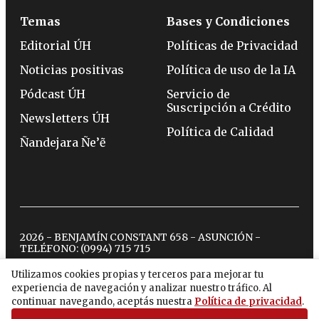
Temas
Bases y Condiciones
Editorial ÚH
Políticas de Privacidad
Noticias positivas
Política de uso de la IA
Pódcast ÚH
Servicio de
Suscripción a Crédito
Newsletters ÚH
Política de Calidad
Ñandejara Ñe’ẽ
2026 - BENJAMÍN CONSTANT 658 - ASUNCIÓN -
TELÉFONO:
(0994) 715 715
Utilizamos cookies propias y terceros para mejorar tu
experiencia de navegación y analizar nuestro tráfico. Al
twitter
instagram
facebook
tiktok
youtube
spotify
continuar navegando, aceptás nuestra
Política de privacidad
.