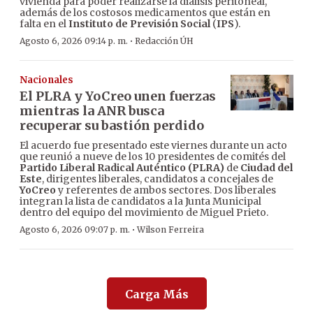
vivienda para poder realizarse la diálisis peritoneal,
además de los costosos medicamentos que están en
falta en el
Instituto de Previsión Social
(
IPS
).
·
Agosto 6, 2026 09:14 p. m.
Redacción ÚH
Nacionales
El PLRA y YoCreo unen fuerzas
mientras la ANR busca
recuperar su bastión perdido
El acuerdo fue presentado este viernes durante un acto
que reunió a nueve de los 10 presidentes de comités del
Partido Liberal Radical Auténtico (PLRA)
de
Ciudad del
Este
, dirigentes liberales, candidatos a concejales de
YoCreo
y referentes de ambos sectores. Dos liberales
integran la lista de candidatos a la Junta Municipal
dentro del equipo del movimiento de Miguel Prieto.
·
Agosto 6, 2026 09:07 p. m.
Wilson Ferreira
Carga Más