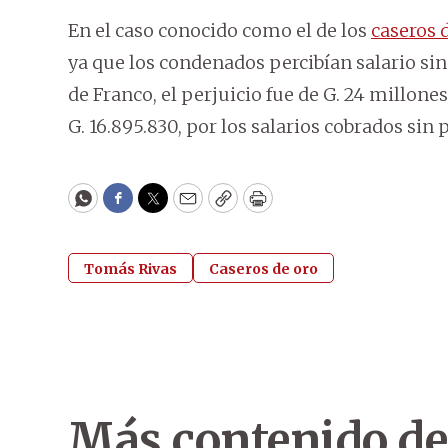
En el caso conocido como el de los
caseros 
ya que los condenados percibían salario sin
de Franco, el perjuicio fue de G. 24 millones
G. 16.895.830, por los salarios cobrados sin p
WhatsApp
Facebook
Twitter
Email
Copy
Print
Tomás Rivas
Caseros de oro
Más contenido de