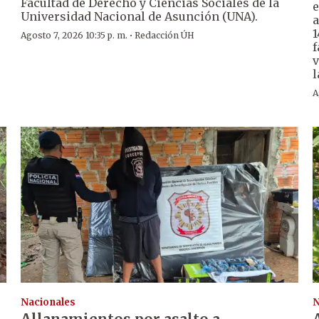
Facultad de Derecho y Ciencias Sociales de la
e
Universidad Nacional de Asunción (UNA).
a
1
·
Agosto 7, 2026 10:35 p. m.
Redacción ÚH
f
v
l
A
Nacionales
N