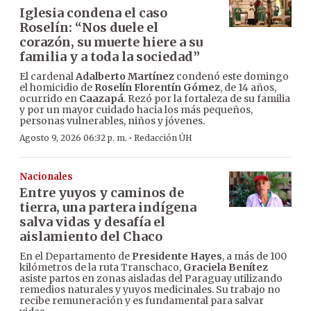
Iglesia condena el caso
Roselín: “Nos duele el
corazón, su muerte hiere a su
familia y a toda la sociedad”
El cardenal
Adalberto Martínez
condenó este domingo
el homicidio de
Roselín Florentín Gómez
, de 14 años,
ocurrido en
Caazapá
. Rezó por la fortaleza de su familia
y por un mayor cuidado hacia los más pequeños,
personas vulnerables, niños y jóvenes.
·
Agosto 9, 2026 06:32 p. m.
Redacción ÚH
Nacionales
Entre yuyos y caminos de
tierra, una partera indígena
salva vidas y desafía el
aislamiento del Chaco
En el Departamento de
Presidente Hayes
, a más de 100
kilómetros de la ruta Transchaco,
Graciela Benítez
asiste partos en zonas aisladas del Paraguay utilizando
remedios naturales y yuyos medicinales. Su trabajo no
recibe remuneración y es fundamental para salvar