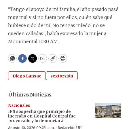
“Tengo el apoyo de mi familia, el año pasado pasé
muy mal y si no fuera por ellos, quién sabe qué
hubiese sido de mí. No tengas miedo, no se
queden calladas”, había expresado la mujer a
Monumental 1080 AM.
WhatsApp
Facebook
Twitter
Email
Copy
Print
Diego Lansac
sextorsión
Últimas Noticias
Nacionales
IPS sospecha que principio de
incendio en Hospital Central fue
provocado y lo denunciará
·
Agosto 10, 2026 09:25 a. m.
Redacción ÚH