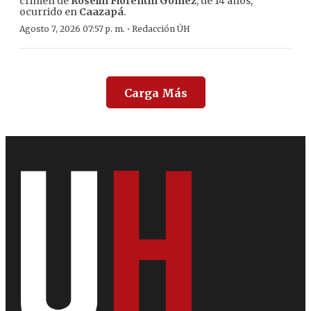
crimen de
Roselín Florentín Gómez
, de 14 años,
ocurrido en
Caazapá
.
·
Agosto 7, 2026 07:57 p. m.
Redacción ÚH
Carga Más