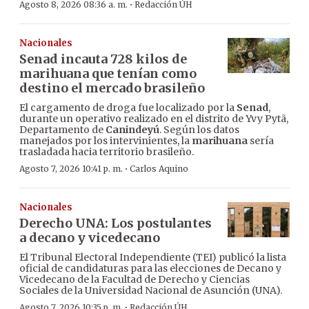
·
Agosto 8, 2026 08:36 a. m.
Redacción ÚH
Nacionales
Senad incauta 728 kilos de
marihuana que tenían como
destino el mercado brasileño
El cargamento de droga fue localizado por la
Senad
,
durante un operativo realizado en el distrito de Yvy Pytã,
Departamento de
Canindeyú
. Según los datos
manejados por los intervinientes, la
marihuana
sería
trasladada hacia territorio brasileño.
·
Agosto 7, 2026 10:41 p. m.
Carlos Aquino
Nacionales
Derecho UNA: Los postulantes
a decano y vicedecano
El Tribunal Electoral Independiente (TEI) publicó la lista
oficial de candidaturas para las elecciones de Decano y
Vicedecano de la Facultad de Derecho y Ciencias
Sociales de la Universidad Nacional de Asunción (UNA).
·
Agosto 7, 2026 10:35 p. m.
Redacción ÚH