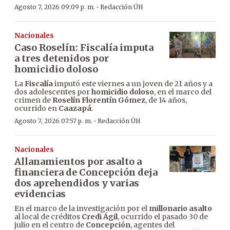
·
Agosto 7, 2026 09:09 p. m.
Redacción ÚH
Nacionales
Caso Roselín: Fiscalía imputa
a tres detenidos por
homicidio doloso
La
Fiscalía
imputó este viernes a un joven de 21 años y a
dos adolescentes por
homicidio doloso
, en el marco del
crimen de
Roselín Florentín Gómez
, de 14 años,
ocurrido en
Caazapá
.
·
Agosto 7, 2026 07:57 p. m.
Redacción ÚH
Nacionales
Allanamientos por asalto a
financiera de Concepción deja
dos aprehendidos y varias
evidencias
En el marco de la investigación por el
millonario asalto
al local de créditos
Credi Ágil
, ocurrido el pasado 30 de
julio en el centro de
Concepción
, agentes del