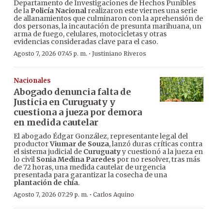
Departamento de Investigaciones de Hechos Punibles
de la
Policía Nacional
realizaron este viernes una serie
de allanamientos que culminaron con la aprehensión de
dos personas, la incautación de presunta marihuana, un
arma de fuego, celulares, motocicletas y otras
evidencias consideradas clave para el caso.
·
Agosto 7, 2026 07:45 p. m.
Justiniano Riveros
Nacionales
Abogado denuncia falta de
Justicia en Curuguaty y
cuestiona a jueza por demora
en medida cautelar
El abogado Édgar González, representante legal del
productor
Viumar de Souza
, lanzó duras críticas contra
el sistema judicial de
Curuguaty
y cuestionó a la jueza en
lo civil
Sonia Medina Paredes
por no resolver, tras más
de 72 horas, una medida cautelar de urgencia
presentada para garantizar la cosecha de una
plantación de chía
.
·
Agosto 7, 2026 07:29 p. m.
Carlos Aquino