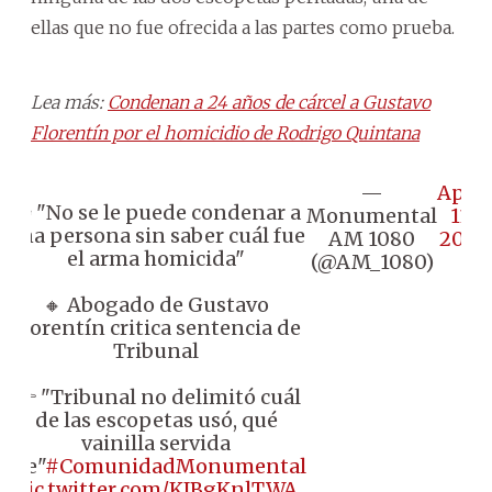
ellas que no fue ofrecida a las partes como prueba.
Lea más:
Condenan a 24 años de cárcel a Gustavo
Florentín por el homicidio de Rodrigo Quintana
—
April
🗣 "No se le puede condenar a
Monumental
11,
una persona sin saber cuál fue
AM 1080
2025
el arma homicida"
(@AM_1080)
🔸 Abogado de Gustavo
Florentín critica sentencia de
Tribunal
👉 "Tribunal no delimitó cuál
de las escopetas usó, qué
vainilla servida
fue"
#ComunidadMonumental
pic.twitter.com/KJBgKnlTWA