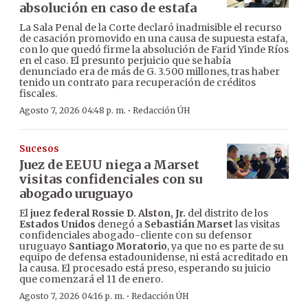
absolución en caso de estafa
La Sala Penal de la Corte declaró inadmisible el recurso
de casación promovido en una causa de supuesta estafa,
con lo que quedó firme la absolución de Farid Yinde Ríos
en el caso. El presunto perjuicio que se había
denunciado era de más de G. 3.500 millones, tras haber
tenido un contrato para recuperación de créditos
fiscales.
·
Agosto 7, 2026 04:48 p. m.
Redacción ÚH
Sucesos
Juez de EEUU niega a Marset
visitas confidenciales con su
abogado uruguayo
El
juez federal Rossie D. Alston, Jr.
del distrito de los
Estados Unidos
denegó a
Sebastián Marset
las visitas
confidenciales abogado-cliente con su defensor
uruguayo
Santiago Moratorio
, ya que no es parte de su
equipo de defensa estadounidense, ni está acreditado en
la causa. El procesado está preso, esperando su juicio
que comenzará el 11 de enero.
·
Agosto 7, 2026 04:16 p. m.
Redacción ÚH