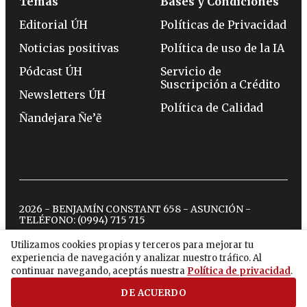
Temas
Bases y Condiciones
Editorial ÚH
Políticas de Privacidad
Noticias positivas
Política de uso de la IA
Pódcast ÚH
Servicio de
Suscripción a Crédito
Newsletters ÚH
Política de Calidad
Ñandejara Ñe’ẽ
2026 - BENJAMÍN CONSTANT 658 - ASUNCIÓN -
TELÉFONO:
(0994) 715 715
Utilizamos cookies propias y terceros para mejorar tu
experiencia de navegación y analizar nuestro tráfico. Al
twitter
instagram
facebook
tiktok
youtube
spotify
continuar navegando, aceptás nuestra
Política de privacidad
.
DE ACUERDO