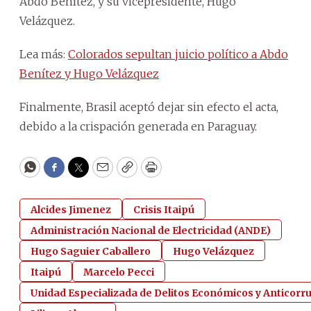
Abdo Benítez, y su vicepresidente, Hugo
Velázquez.
Lea más:
Colorados sepultan juicio político a Abdo
Benítez y Hugo Velázquez
Finalmente, Brasil aceptó dejar sin efecto el acta,
debido a la crispación generada en Paraguay.
WhatsApp
Facebook
Twitter
Email
Copy
Print
Alcides Jimenez
Crisis Itaipú
Administración Nacional de Electricidad (ANDE)
Hugo Saguier Caballero
Hugo Velázquez
Itaipú
Marcelo Pecci
Unidad Especializada de Delitos Económicos y Anticorr