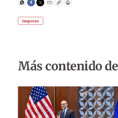
WhatsApp
Facebook
Twitter
Email
Copy
Print
Impreso
Más contenido de