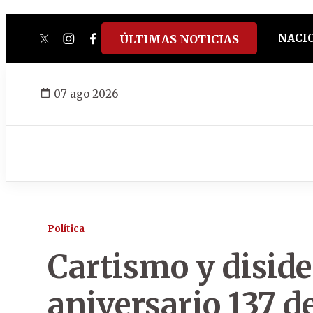
NACI
ÚLTIMAS NOTICIAS
twitter
instagram
facebook
tiktok
youtube
spotify
07 ago 2026
Política
Cartismo y diside
aniversario 137 d