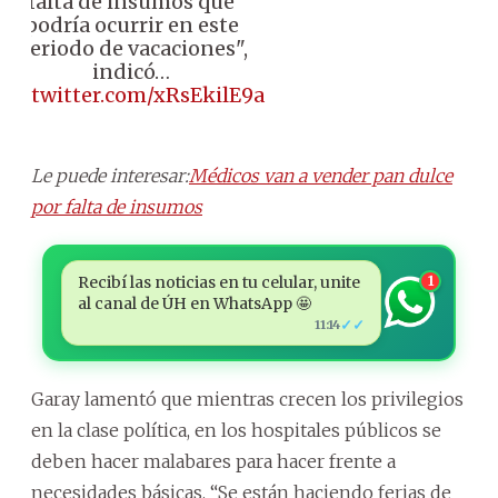
falta de insumos que
podría ocurrir en este
periodo de vacaciones",
indicó…
pic.twitter.com/xRsEkilE9a
Le puede interesar:
Médicos van a vender pan dulce
por falta de insumos
Recibí las noticias en tu celular, unite
1
al canal de ÚH en WhatsApp 🤩
✓✓
11:14
Garay lamentó que mientras crecen los privilegios
en la clase política, en los hospitales públicos se
deben hacer malabares para hacer frente a
necesidades básicas. “Se están haciendo ferias de