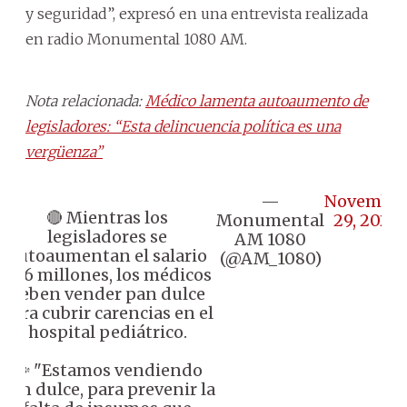
y seguridad”, expresó en una entrevista realizada
en radio Monumental 1080 AM.
Nota relacionada:
Médico lamenta autoaumento de
legisladores: “Esta delincuencia política es una
vergüenza”
—
Novembe
🔴 Mientras los
Monumental
29, 2024
legisladores se
AM 1080
autoaumentan el salario
(@AM_1080)
G. 6 millones, los médicos
deben vender pan dulce
para cubrir carencias en el
hospital pediátrico.
🗣️ "Estamos vendiendo
pan dulce, para prevenir la