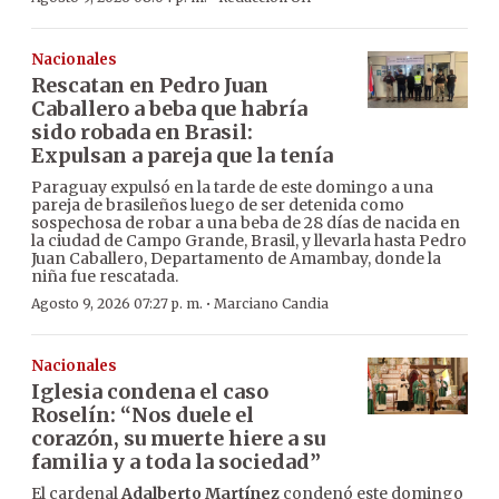
Nacionales
Rescatan en Pedro Juan
Caballero a beba que habría
sido robada en Brasil:
Expulsan a pareja que la tenía
Paraguay expulsó en la tarde de este domingo a una
pareja de brasileños luego de ser detenida como
sospechosa de robar a una beba de 28 días de nacida en
la ciudad de Campo Grande, Brasil, y llevarla hasta Pedro
Juan Caballero, Departamento de Amambay, donde la
niña fue rescatada.
·
Agosto 9, 2026 07:27 p. m.
Marciano Candia
Nacionales
Iglesia condena el caso
Roselín: “Nos duele el
corazón, su muerte hiere a su
familia y a toda la sociedad”
El cardenal
Adalberto Martínez
condenó este domingo