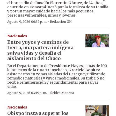
el homicidio de
Roselín Florentín Gómez
, de 14 años,
ocurrido en
Caazapá
. Rezó por la fortaleza de su familia
y por un mayor cuidado hacia los más pequeños,
personas vulnerables, niños y jóvenes.
·
Agosto 9, 2026 06:32 p. m.
Redacción ÚH
Nacionales
Entre yuyos y caminos de
tierra, una partera indígena
salva vidas y desafía el
aislamiento del Chaco
En el Departamento de
Presidente Hayes
, a más de 100
kilómetros de la ruta Transchaco,
Graciela Benítez
asiste partos en zonas aisladas del Paraguay utilizando
remedios naturales y yuyos medicinales. Su trabajo no
recibe remuneración y es fundamental para salvar
vidas.
·
Agosto 9, 2026 04:15 p. m.
Alcides Manena
Nacionales
Obispo insta a superar los