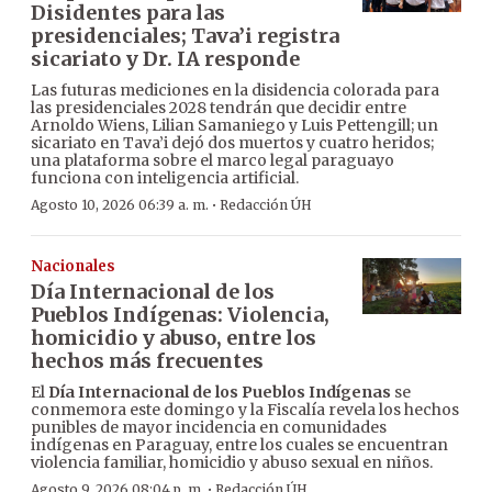
Disidentes para las
presidenciales; Tava’i registra
sicariato y Dr. IA responde
Las futuras mediciones en la disidencia colorada para
las presidenciales 2028 tendrán que decidir entre
Arnoldo Wiens, Lilian Samaniego y Luis Pettengill; un
sicariato en Tava’i dejó dos muertos y cuatro heridos;
una plataforma sobre el marco legal paraguayo
funciona con inteligencia artificial.
·
Agosto 10, 2026 06:39 a. m.
Redacción ÚH
Nacionales
Día Internacional de los
Pueblos Indígenas: Violencia,
homicidio y abuso, entre los
hechos más frecuentes
El
Día Internacional de los Pueblos Indígenas
se
conmemora este domingo y la Fiscalía revela los hechos
punibles de mayor incidencia en comunidades
indígenas en Paraguay, entre los cuales se encuentran
violencia familiar, homicidio y abuso sexual en niños.
·
Agosto 9, 2026 08:04 p. m.
Redacción ÚH