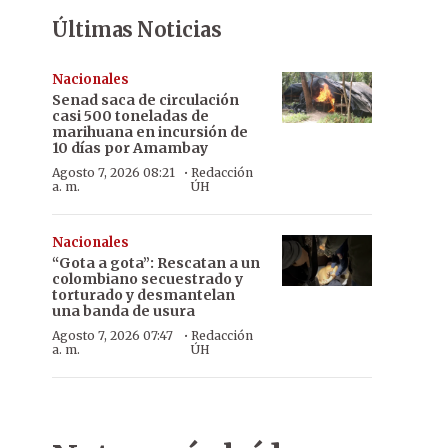
Últimas Noticias
Nacionales
Senad saca de circulación
casi 500 toneladas de
marihuana en incursión de
10 días por Amambay
·
Agosto 7, 2026 08:21
Redacción
a. m.
ÚH
Nacionales
“Gota a gota”: Rescatan a un
colombiano secuestrado y
torturado y desmantelan
una banda de usura
·
Agosto 7, 2026 07:47
Redacción
a. m.
ÚH