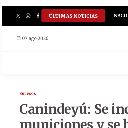
NACI
ÚLTIMAS NOTICIAS
twitter
instagram
facebook
tiktok
youtube
spotify
07 ago 2026
Sucesos
Canindeyú: Se in
municiones y se 