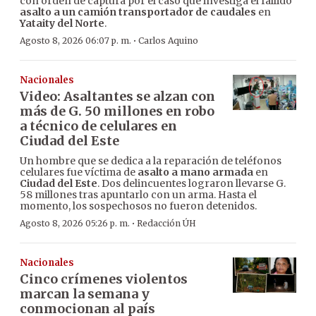
con orden de captura por el caso que investiga el fallido
asalto a un camión transportador de caudales
en
Yataity del Norte
.
·
Agosto 8, 2026 06:07 p. m.
Carlos Aquino
Nacionales
Video: Asaltantes se alzan con
más de G. 50 millones en robo
a técnico de celulares en
Ciudad del Este
Un hombre que se dedica a la reparación de teléfonos
celulares fue víctima de
asalto a mano armada
en
Ciudad del Este
. Dos delincuentes lograron llevarse G.
58 millones tras apuntarlo con un arma. Hasta el
momento, los sospechosos no fueron detenidos.
·
Agosto 8, 2026 05:26 p. m.
Redacción ÚH
Nacionales
Cinco crímenes violentos
marcan la semana y
conmocionan al país