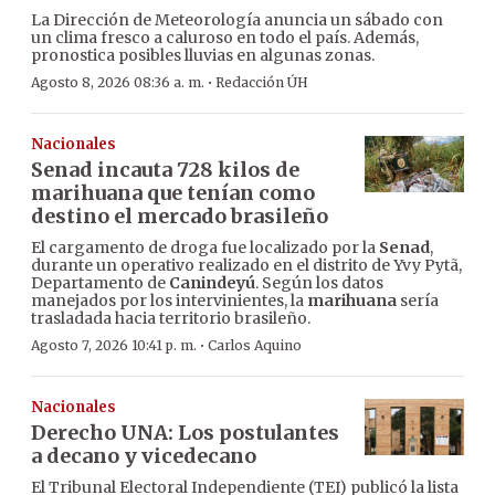
La Dirección de Meteorología anuncia un sábado con
un clima fresco a caluroso en todo el país. Además,
pronostica posibles lluvias en algunas zonas.
·
Agosto 8, 2026 08:36 a. m.
Redacción ÚH
Nacionales
Senad incauta 728 kilos de
marihuana que tenían como
destino el mercado brasileño
El cargamento de droga fue localizado por la
Senad
,
durante un operativo realizado en el distrito de Yvy Pytã,
Departamento de
Canindeyú
. Según los datos
manejados por los intervinientes, la
marihuana
sería
trasladada hacia territorio brasileño.
·
Agosto 7, 2026 10:41 p. m.
Carlos Aquino
Nacionales
Derecho UNA: Los postulantes
a decano y vicedecano
El Tribunal Electoral Independiente (TEI) publicó la lista