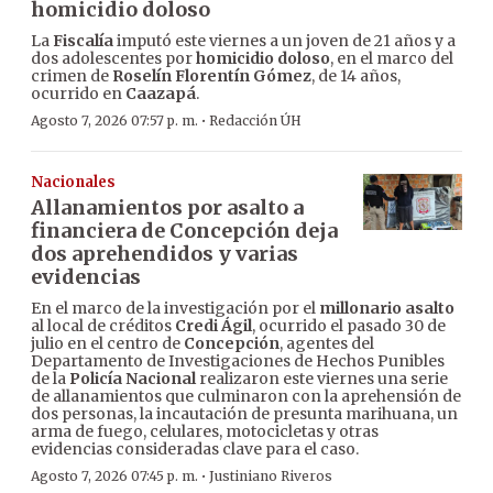
homicidio doloso
La
Fiscalía
imputó este viernes a un joven de 21 años y a
dos adolescentes por
homicidio doloso
, en el marco del
crimen de
Roselín Florentín Gómez
, de 14 años,
ocurrido en
Caazapá
.
·
Agosto 7, 2026 07:57 p. m.
Redacción ÚH
Nacionales
Allanamientos por asalto a
financiera de Concepción deja
dos aprehendidos y varias
evidencias
En el marco de la investigación por el
millonario asalto
al local de créditos
Credi Ágil
, ocurrido el pasado 30 de
julio en el centro de
Concepción
, agentes del
Departamento de Investigaciones de Hechos Punibles
de la
Policía Nacional
realizaron este viernes una serie
de allanamientos que culminaron con la aprehensión de
dos personas, la incautación de presunta marihuana, un
arma de fuego, celulares, motocicletas y otras
evidencias consideradas clave para el caso.
·
Agosto 7, 2026 07:45 p. m.
Justiniano Riveros