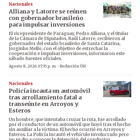
Nacionales
Alliana y Latorre se reúnen
con gobernador brasileño
para impulsar inversiones
El vicepresidente de Paraguay, Pedro Alliana, y el titular
de la Cámara de Diputados, Raúl Latorre, recibieron al
gobernador del estado brasileño de Santa Catarina,
Jorginho Mello, con el objetivo de estrechar la
cooperación e impulsar inversiones, informaron este
sábado fuentes oficiales.
·
Agosto 8, 2026 07:35 p. m.
Redacción ÚH
Nacionales
Policía incauta un automóvil
tras arrollamiento fatal a
transeúnte en Arroyos y
Esteros
Un hombre, que intentaba cruzar la ruta, fue arrollado
por el conductor de un automóvil que huyó tras el hecho
sin auxiliar a la víctima. El hecho ocurrió en Arroyos y
Esteros. La Policía incautó el vehículo involucrado pero
no se dio a conocer la detención del conductor.