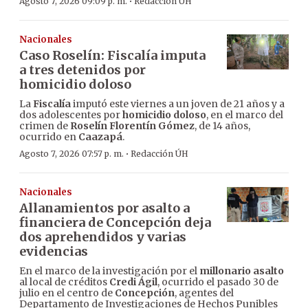
·
Agosto 7, 2026 09:09 p. m.
Redacción ÚH
Nacionales
Caso Roselín: Fiscalía imputa
a tres detenidos por
homicidio doloso
La
Fiscalía
imputó este viernes a un joven de 21 años y a
dos adolescentes por
homicidio doloso
, en el marco del
crimen de
Roselín Florentín Gómez
, de 14 años,
ocurrido en
Caazapá
.
·
Agosto 7, 2026 07:57 p. m.
Redacción ÚH
Nacionales
Allanamientos por asalto a
financiera de Concepción deja
dos aprehendidos y varias
evidencias
En el marco de la investigación por el
millonario asalto
al local de créditos
Credi Ágil
, ocurrido el pasado 30 de
julio en el centro de
Concepción
, agentes del
Departamento de Investigaciones de Hechos Punibles