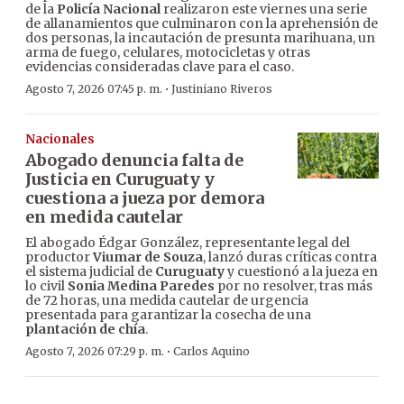
de la
Policía Nacional
realizaron este viernes una serie
de allanamientos que culminaron con la aprehensión de
dos personas, la incautación de presunta marihuana, un
arma de fuego, celulares, motocicletas y otras
evidencias consideradas clave para el caso.
·
Agosto 7, 2026 07:45 p. m.
Justiniano Riveros
Nacionales
Abogado denuncia falta de
Justicia en Curuguaty y
cuestiona a jueza por demora
en medida cautelar
El abogado Édgar González, representante legal del
productor
Viumar de Souza
, lanzó duras críticas contra
el sistema judicial de
Curuguaty
y cuestionó a la jueza en
lo civil
Sonia Medina Paredes
por no resolver, tras más
de 72 horas, una medida cautelar de urgencia
presentada para garantizar la cosecha de una
plantación de chía
.
·
Agosto 7, 2026 07:29 p. m.
Carlos Aquino