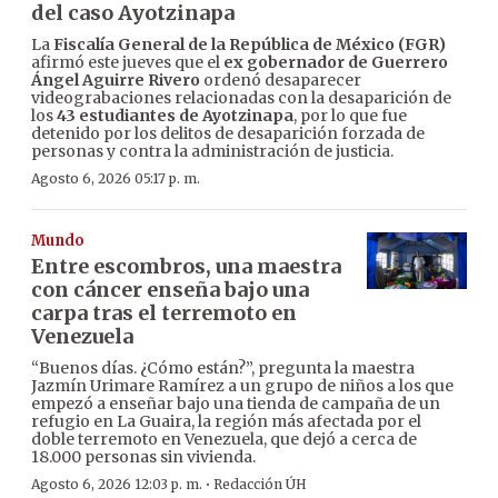
del caso Ayotzinapa
La
Fiscalía General de la República de México (FGR)
afirmó este jueves que el
ex gobernador de Guerrero
Ángel Aguirre Rivero
ordenó desaparecer
videograbaciones relacionadas con la desaparición de
los
43 estudiantes de Ayotzinapa
, por lo que fue
detenido por los delitos de desaparición forzada de
personas y contra la administración de justicia.
Agosto 6, 2026 05:17 p. m.
Mundo
Entre escombros, una maestra
con cáncer enseña bajo una
carpa tras el terremoto en
Venezuela
“Buenos días. ¿Cómo están?”, pregunta la maestra
Jazmín Urimare Ramírez a un grupo de niños a los que
empezó a enseñar bajo una tienda de campaña de un
refugio en La Guaira, la región más afectada por el
doble terremoto en Venezuela, que dejó a cerca de
18.000 personas sin vivienda.
·
Agosto 6, 2026 12:03 p. m.
Redacción ÚH