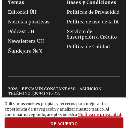
Temas
Bases y Condiciones
Editorial ÚH
Políticas de Privacidad
Noticias positivas
Política de uso de la IA
Pódcast ÚH
Servicio de
Suscripción a Crédito
Newsletters ÚH
Política de Calidad
Ñandejara Ñe’ẽ
2026 - BENJAMÍN CONSTANT 658 - ASUNCIÓN -
TELÉFONO:
(0994) 715 715
Utilizamos cookies propias y terceros para mejorar tu
experiencia de navegación y analizar nuestro tráfico. Al
twitter
instagram
facebook
tiktok
youtube
spotify
continuar navegando, aceptás nuestra
Política de privacidad
.
DE ACUERDO