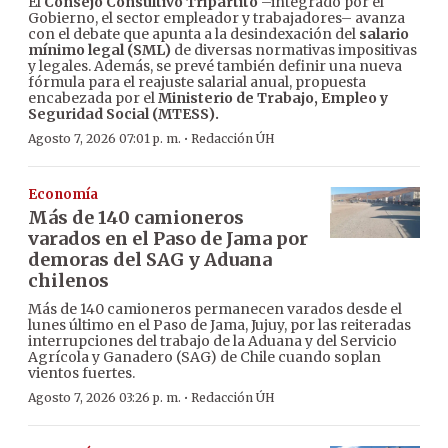
El
Consejo Consultivo Tripartito
–integrado por el
Gobierno, el sector empleador y trabajadores– avanza
con el debate que apunta a la desindexación del
salario
mínimo legal (SML)
de diversas normativas impositivas
y legales. Además, se prevé también definir una nueva
fórmula para el reajuste salarial anual, propuesta
encabezada por el
Ministerio de Trabajo, Empleo y
Seguridad Social (MTESS).
·
Agosto 7, 2026 07:01 p. m.
Redacción ÚH
Economía
Más de 140 camioneros
varados en el Paso de Jama por
demoras del SAG y Aduana
chilenos
Más de 140 camioneros permanecen varados desde el
lunes último en el Paso de Jama, Jujuy, por las reiteradas
interrupciones del trabajo de la Aduana y del Servicio
Agrícola y Ganadero (SAG) de Chile cuando soplan
vientos fuertes.
·
Agosto 7, 2026 03:26 p. m.
Redacción ÚH