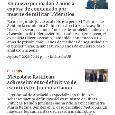
En nuevo juicio, dan 7 años a
esposa de condenado por
muerte de militar Líder Ríos
En un segundo juicio oral sobre la pena, el Tribunal de
Sentencia condenó a 7 años de cárcel a Ada Arasy Ruiz
Díaz de Lezcano, como cómplice de homicidio doloso en
el asesinato de Líder Javier Ríos Cañete. Su ex esposo, el
ex policía Oliver Lezcano, había sido condenado a 18
años de prisión, más 5 años de medidas de seguridad. En
el primer juicio, la mujer tuvo 10 años de encierro, pero
anularon la pena.
·
Agosto 7, 2026 09:54 p. m.
Redacción ÚH
Sucesos
Metrobús: Ratifican
sobreseimiento definitivo de
ex ministro Jiménez Gaona
El Tribunal de Apelación Especializado ratificó el
sobreseimiento definitivo del ex ministro de Obras
Públicas, Ramón Jiménez Gaona y de la ex viceministra
Marta Regina Benítez en el caso del fallido Metrobús. En
mayoría, los camaristas declararon inadmisible el