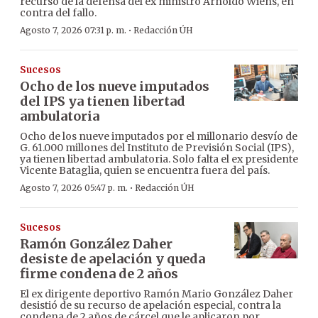
recurso de la defensa del ex ministro Arnoldo Wiens, en
contra del fallo.
·
Agosto 7, 2026 07:31 p. m.
Redacción ÚH
Sucesos
Ocho de los nueve imputados
del IPS ya tienen libertad
ambulatoria
Ocho de los nueve imputados por el millonario desvío de
G. 61.000 millones del Instituto de Previsión Social (IPS),
ya tienen libertad ambulatoria. Solo falta el ex presidente
Vicente Bataglia, quien se encuentra fuera del país.
·
Agosto 7, 2026 05:47 p. m.
Redacción ÚH
Sucesos
Ramón González Daher
desiste de apelación y queda
firme condena de 2 años
El ex dirigente deportivo Ramón Mario González Daher
desistió de su recurso de apelación especial, contra la
condena de 2 años de cárcel que le aplicaron por