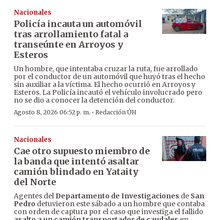
Nacionales
Policía incauta un automóvil
tras arrollamiento fatal a
transeúnte en Arroyos y
Esteros
Un hombre, que intentaba cruzar la ruta, fue arrollado
por el conductor de un automóvil que huyó tras el hecho
sin auxiliar a la víctima. El hecho ocurrió en Arroyos y
Esteros. La Policía incautó el vehículo involucrado pero
no se dio a conocer la detención del conductor.
·
Agosto 8, 2026 06:52 p. m.
Redacción ÚH
Nacionales
Cae otro supuesto miembro de
la banda que intentó asaltar
camión blindado en Yataity
del Norte
Agentes del
Departamento de Investigaciones
de
San
Pedro
detuvieron este sábado a un hombre que contaba
con orden de captura por el caso que investiga el fallido
asalto a un camión transportador de caudales
en