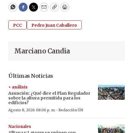
WhatsApp
Facebook
Twitter
Email
Copy
Print
PCC
Pedro Juan Caballero
Marciano Candia
Últimas Noticias
+ análisis
Asunción: ¿Qué dice el Plan Regulador
sobre la altura permitida para los
edificios?
·
Agosto 8, 2026 08:06 p. m.
Redacción ÚH
Nacionales
Alliana y Latorre se reúnen con