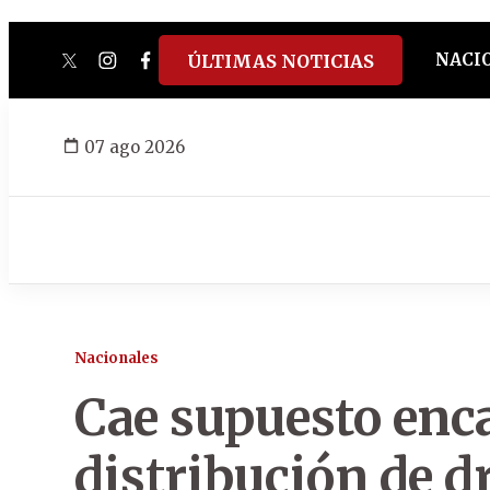
NACI
ÚLTIMAS NOTICIAS
twitter
instagram
facebook
tiktok
youtube
spotify
07 ago 2026
Nacionales
Cae supuesto enca
distribución de d