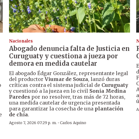
Nacionales
N
Abogado denuncia falta de Justicia en
Curuguaty y cuestiona a jueza por
demora en medida cautelar
E
d
El abogado Édgar González, representante legal
F
del productor
Viumar de Souza
, lanzó duras
C
o
críticas contra el sistema judicial de
Curuguaty
A
y cuestionó a la jueza en lo civil
Sonia Medina
a
Paredes
por no resolver, tras más de 72 horas,
ú
una medida cautelar de urgencia presentada
para garantizar la cosecha de una
plantación
A
e
de chía
.
·
Agosto 7, 2026 07:29 p. m.
Carlos Aquino