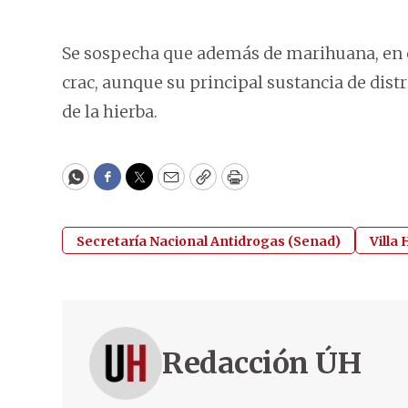
Se sospecha que además de marihuana, en 
crac, aunque su principal sustancia de dist
de la hierba.
WhatsApp
Facebook
Twitter
Email
Copy
Print
Secretaría Nacional Antidrogas (Senad)
Villa
Redacción ÚH