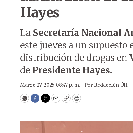
Hayes
La
Secretaría Nacional A
este jueves a un supuesto 
distribución de drogas en
de
Presidente Hayes
.
Marzo 27, 2025 08:47 p. m. •
Por
Redacción ÚH
WhatsApp
Facebook
Twitter
Email
Copy
Print