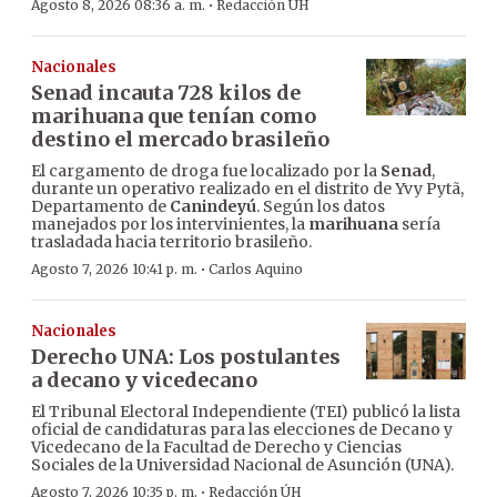
·
Agosto 8, 2026 08:36 a. m.
Redacción ÚH
Nacionales
Senad incauta 728 kilos de
marihuana que tenían como
destino el mercado brasileño
El cargamento de droga fue localizado por la
Senad
,
durante un operativo realizado en el distrito de Yvy Pytã,
Departamento de
Canindeyú
. Según los datos
manejados por los intervinientes, la
marihuana
sería
trasladada hacia territorio brasileño.
·
Agosto 7, 2026 10:41 p. m.
Carlos Aquino
Nacionales
Derecho UNA: Los postulantes
a decano y vicedecano
El Tribunal Electoral Independiente (TEI) publicó la lista
oficial de candidaturas para las elecciones de Decano y
Vicedecano de la Facultad de Derecho y Ciencias
Sociales de la Universidad Nacional de Asunción (UNA).
·
Agosto 7, 2026 10:35 p. m.
Redacción ÚH