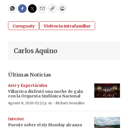
WhatsApp
Facebook
Twitter
Email
Copy
Print
Curuguaty
Violencia intrafamiliar
Carlos Aquino
Últimas Noticias
Arte y Espectáculos
Villarrica disfrutó una noche de gala
con la Orquesta Sinfónica Nacional
·
Agosto 8, 2026 02:22 p. m.
Richart González
Interior
Puente sobre el río Monday alcanza