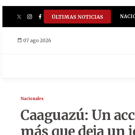
NACI
ÚLTIMAS NOTICIAS
twitter
instagram
facebook
tiktok
youtube
spotify
07 ago 2026
Nacionales
Caaguazú: Un acci
más que deja un j