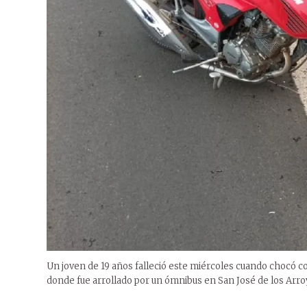
Un joven de 19 años falleció este miércoles cuando chocó c
donde fue arrollado por un ómnibus en San José de los Arro