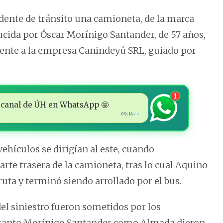
dente de tránsito una camioneta, de la marca
ucida por Óscar Morínigo Santander, de 57 años,
iente a la empresa Canindeyú SRL, guiado por
1
 al canal de ÚH en WhatsApp 🤩
09:14
✓✓
vehículos se dirigían al este, cuando
arte trasera de la camioneta, tras lo cual Aquino
ruta y terminó siendo arrollado por el bus.
el siniestro fueron sometidos por los
ro tanto Morínigo Santander como Almada dieron