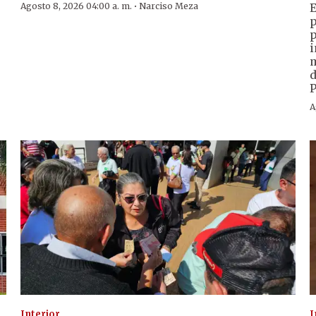
·
Agosto 8, 2026 04:00 a. m.
Narciso Meza
E
p
p
i
m
d
P
A
Interior
I